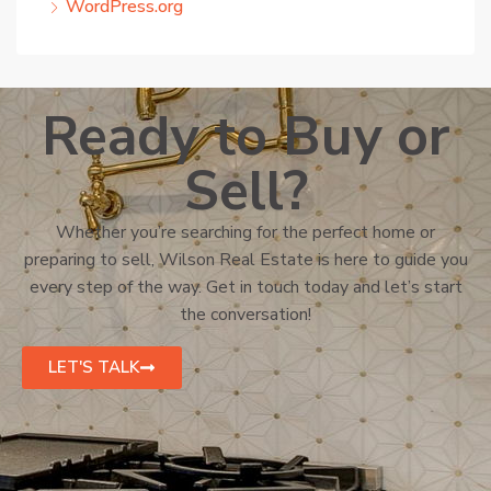
WordPress.org
Ready to Buy or
Sell?
Whether you’re searching for the perfect home or
preparing to sell, Wilson Real Estate is here to guide you
every step of the way. Get in touch today and let’s start
the conversation!
LET'S TALK