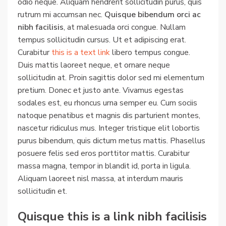
odio neque. Aliquam hendrerit sollicitudin purus, quis
rutrum mi accumsan nec.
Quisque bibendum orci ac
nibh facilisis
, at malesuada orci congue. Nullam
tempus sollicitudin cursus. Ut et adipiscing erat.
Curabitur
this is a text link
libero tempus congue.
Duis mattis laoreet neque, et ornare neque
sollicitudin at. Proin sagittis dolor sed mi elementum
pretium. Donec et justo ante. Vivamus egestas
sodales est, eu rhoncus urna semper eu. Cum sociis
natoque penatibus et magnis dis parturient montes,
nascetur ridiculus mus. Integer tristique elit lobortis
purus bibendum, quis dictum metus mattis. Phasellus
posuere felis sed eros porttitor mattis. Curabitur
massa magna, tempor in blandit id, porta in ligula.
Aliquam laoreet nisl massa, at interdum mauris
sollicitudin et.
Quisque this is a link nibh facilisis